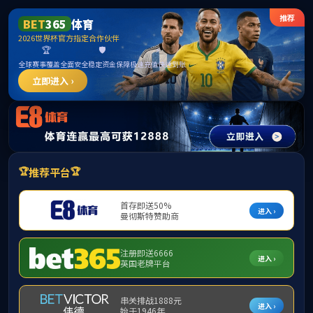
William威廉官网·主頁欢迎您
Willia
首页
学院概况
学院新闻
教学系部
教
首页
»
专业建设
»
人才培养方案
»
正文
»
2024级经济与金融专业、互联网
字体大
发布时间：2025年05月09日